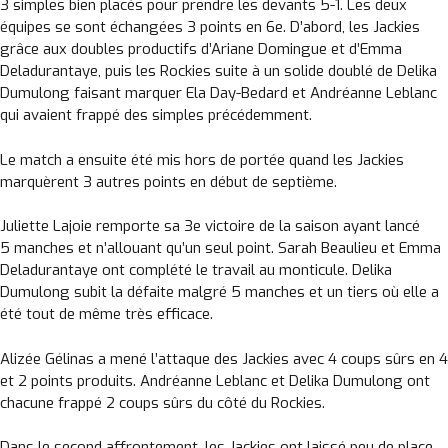
3 simples bien placés pour prendre les devants 5-1. Les deux
équipes se sont échangées 3 points en 6e. D’abord, les Jackies
grâce aux doubles productifs d’Ariane Domingue et d’Emma
Deladurantaye, puis les Rockies suite à un solide doublé de Delika
Dumulong faisant marquer Ela Day-Bedard et Andréanne Leblanc
qui avaient frappé des simples précédemment.
Le match a ensuite été mis hors de portée quand les Jackies
marquèrent 3 autres points en début de septième.
Juliette Lajoie remporte sa 3e victoire de la saison ayant lancé
5 manches et n’allouant qu’un seul point. Sarah Beaulieu et Emma
Deladurantaye ont complété le travail au monticule. Delika
Dumulong subit la défaite malgré 5 manches et un tiers où elle a
été tout de même très efficace.
Alizée Gélinas a mené l’attaque des Jackies avec 4 coups sûrs en 4
et 2 points produits.
Andréanne Leblanc et Delika Dumulong ont
chacune frappé 2 coups sûrs du côté du Rockies.
Dans le second affrontement, les Jackies ont laissé peu de place